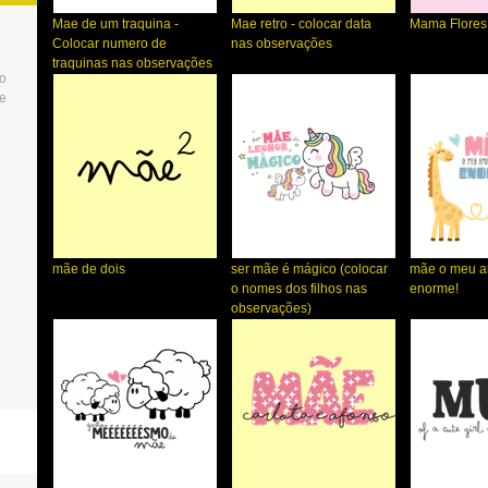
Mae de um traquina -
Mae retro - colocar data
Mama Flores
Colocar numero de
nas observações
traquinas nas observações
to
de
mãe de dois
ser mãe é mágico (colocar
mãe o meu am
o nomes dos filhos nas
enorme!
observações)