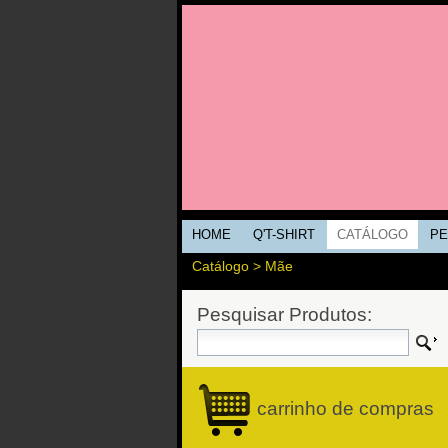
HOME
Q'T-SHIRT
CATÁLOGO
PE
Catálogo
>
Mãe
Pesquisar Produtos:
carrinho de compras