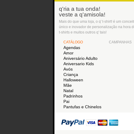
q'ria a tua onda!
veste a q'amisola!
Mais do que uma loja, o q' t-shirt! é um concei
único e inovador de personalização na hora 
t-shirts e muitos outros q' tais!
CATÁLOGO
CAMPANHAS
Agendas
Amor
Aniversário Adulto
Aniversario Kids
Avós
Criança
Halloween
Mãe
Natal
Padrinhos
Pai
Pantufas e Chinelos