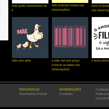
mãe (colocar nomes nas
mae gosto meeeeesmo de
mom of (inser
observações)
ti
nas observa
mãe vem atrás
a mãe nao tem preço
o amor pelos 
(colocar as datas nas
observações)
PERSONALIZA
INFORMAÇÕES
Condiçõe
Personalizar Produto
Contactos
Política d
Livro de 