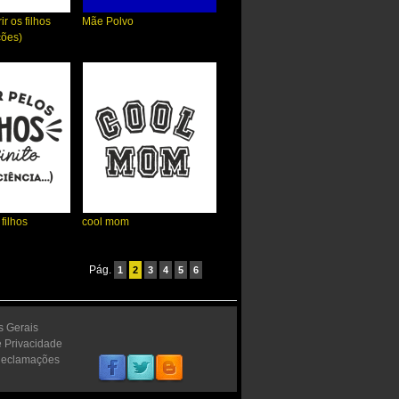
ir os filhos
Mãe Polvo
ções)
filhos
cool mom
Pág.
1
2
3
4
5
6
s Gerais
e Privacidade
Reclamações