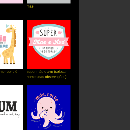
mãe
or por ti é
super mãe e avó (colocar
nomes nas observações)