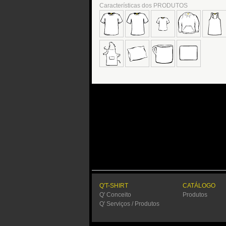
Características dos PRODUTOS
Q'T-SHIRT
CATÁLOGO
Q' Conceito
Produtos
Q' Serviços / Produtos