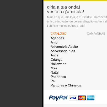
q'ria a tua onda!
veste a q'amisola!
Mais do que uma loja, o q' t-shirt! é um concei
único e inovador de personalização na hora 
t-shirts e muitos outros q' tais!
CATÁLOGO
CAMPANHAS
Agendas
Amor
Aniversário Adulto
Aniversario Kids
Avós
Criança
Halloween
Mãe
Natal
Padrinhos
Pai
Pantufas e Chinelos