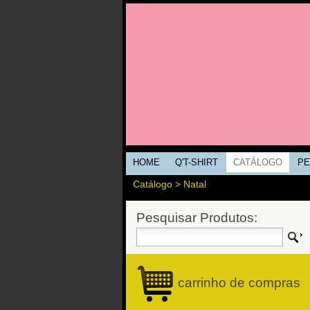
HOME
Q'T-SHIRT
CATÁLOGO
PE
Catálogo
>
Natal
Pesquisar Produtos:
carrinho de compras