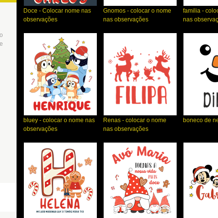
Doce - Colocar nome nas
Gnomos - colocar o nome
familia - col
observações
nas observações
nas observa
to
de
bluey - colocar o nome nas
Renas - colocar o nome
boneco de n
observações
nas observações