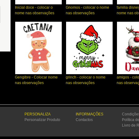
Inicial doce - colocar o
Gnomos - colocar o nome
familia disne
nome nas observações
nas observações
nome nas ob
Gengibre - Colocar nome
grinch - colocar o nome
amigos - col
nas observações
nas observações
nas observa
PERSONALIZA
INFORMAÇÕES
Condiçõe
Personalizar Produto
Contactos
Política d
Livro de 