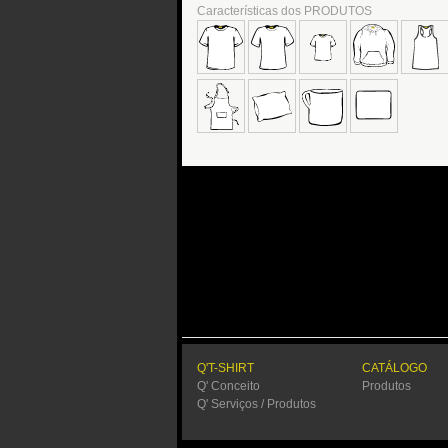
Características dos PRODUTOS
Q'T-SHIRT
CATÁLOGO
Q' Conceito
Produtos
Q' Serviços / Produtos