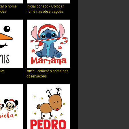
ocar o nome
Inicial boneco - Colocar
ções
nome nas observações
eve
stitch - colocar o nome nas
observações