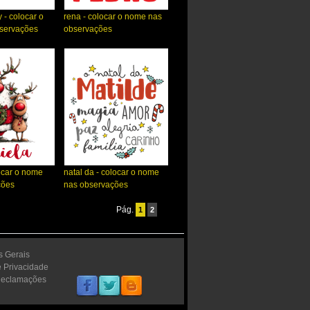
y - colocar o
rena - colocar o nome nas
servações
observações
ocar o nome
natal da - colocar o nome
ções
nas observações
Pág.
1
2
s Gerais
e Privacidade
Reclamações