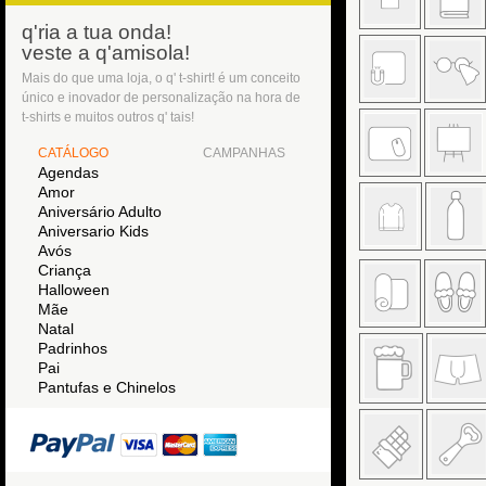
q'ria a tua onda!
veste a q'amisola!
Mais do que uma loja, o q' t-shirt! é um conceito
único e inovador de personalização na hora de
t-shirts e muitos outros q' tais!
CATÁLOGO
CAMPANHAS
Agendas
Amor
Aniversário Adulto
Aniversario Kids
Avós
Criança
Halloween
Mãe
Natal
Padrinhos
Pai
Pantufas e Chinelos