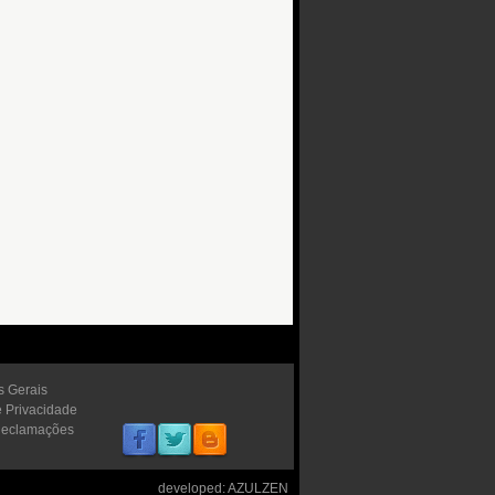
s Gerais
e Privacidade
Reclamações
developed:
AZULZEN