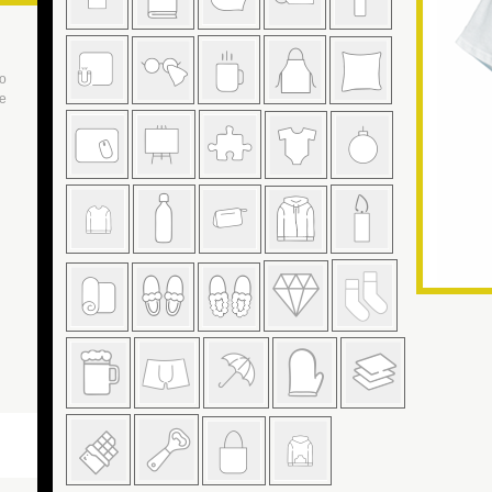
to
de