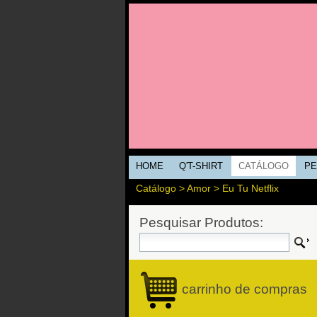
HOME
Q'T-SHIRT
CATÁLOGO
PE
Catálogo
>
Amor
> Eu Tu Netflix
Pesquisar Produtos:
carrinho de compras