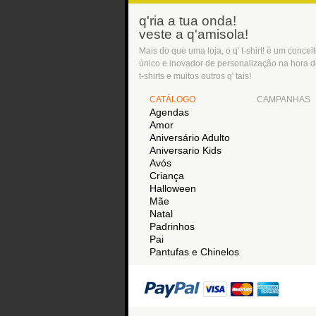
q'ria a tua onda!
veste a q'amisola!
Mais do que uma loja, o q' t-shirt! é um concei
único e inovador de personalização na hora 
t-shirts e muitos outros q' tais!
CATÁLOGO
CAMPANHAS
Agendas
Amor
Aniversário Adulto
Aniversario Kids
Avós
Criança
Halloween
Mãe
Natal
Padrinhos
Pai
Pantufas e Chinelos