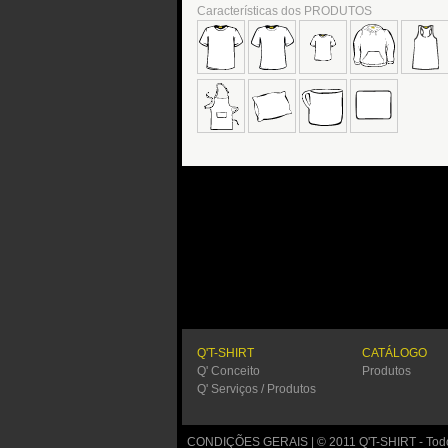
Características dos PRODUTOS
Q'T-SHIRT
CATÁLOGO
Q' Conceito
Produtos
Q' Serviços / Produtos
CONDIÇÕES GERAIS
| © 2011 Q'T-SHIRT - Todo