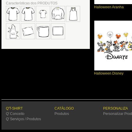
Características dos PRODUTOS
Halloween Aranha
Halloween Disney
Q'T-SHIRT
CATÁLOGO
PERSONALIZA
Q' Conceito
Produtos
Personalizar Prod
Q' Serviços / Produtos