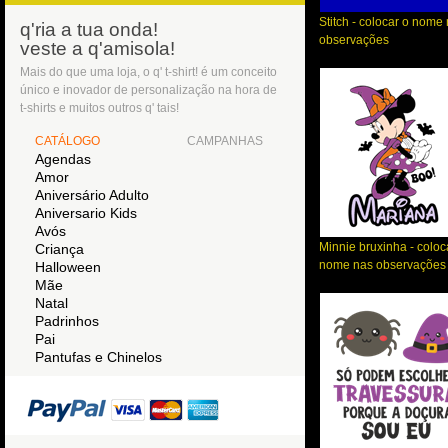
Stitch - colocar o nome
q'ria a tua onda!
observações
veste a q'amisola!
Mais do que uma loja, o q' t-shirt! é um conceito
único e inovador de personalização na hora de
t-shirts e muitos outros q' tais!
CATÁLOGO
CAMPANHAS
Agendas
Amor
Aniversário Adulto
Aniversario Kids
Avós
Minnie bruxinha - coloc
Criança
nome nas observações
Halloween
Mãe
Natal
Padrinhos
Pai
Pantufas e Chinelos