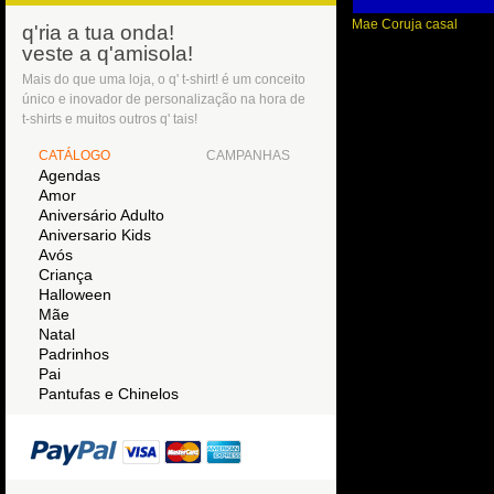
Mae Coruja casal
q'ria a tua onda!
veste a q'amisola!
Mais do que uma loja, o q' t-shirt! é um conceito
único e inovador de personalização na hora de
t-shirts e muitos outros q' tais!
CATÁLOGO
CAMPANHAS
Agendas
Amor
Aniversário Adulto
Aniversario Kids
Avós
Criança
Halloween
Mãe
Natal
Padrinhos
Pai
Pantufas e Chinelos