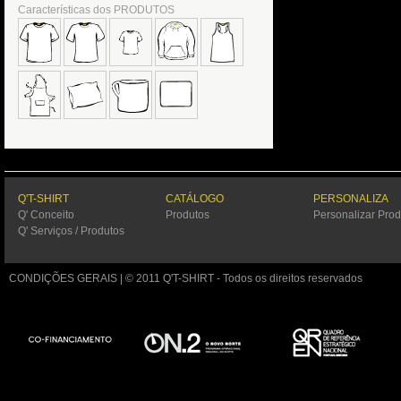
Características dos PRODUTOS
Q'T-SHIRT
CATÁLOGO
PERSONALIZA
Q' Conceito
Produtos
Personalizar Prod
Q' Serviços / Produtos
CONDIÇÕES GERAIS
| © 2011 Q'T-SHIRT - Todos os direitos reservados