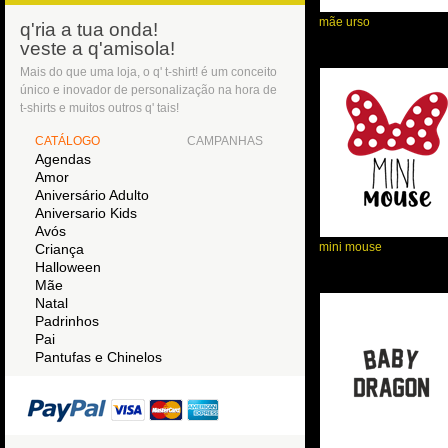
mãe urso
q'ria a tua onda!
veste a q'amisola!
Mais do que uma loja, o q' t-shirt! é um conceito
único e inovador de personalização na hora de
t-shirts e muitos outros q' tais!
CATÁLOGO
CAMPANHAS
Agendas
Amor
Aniversário Adulto
Aniversario Kids
Avós
mini mouse
Criança
Halloween
Mãe
Natal
Padrinhos
Pai
Pantufas e Chinelos