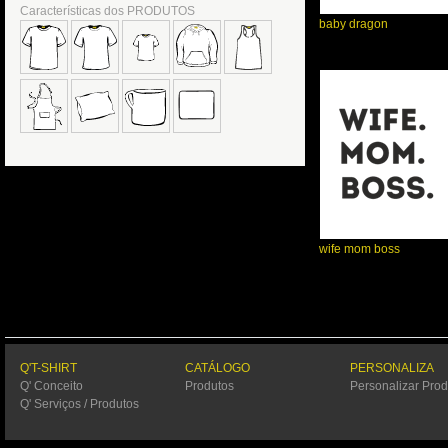
Características dos PRODUTOS
baby dragon
wife mom boss
Q'T-SHIRT
CATÁLOGO
PERSONALIZA
Q' Conceito
Produtos
Personalizar Prod
Q' Serviços / Produtos