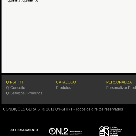
qtshirt@qtshirt.pt
Q'T-SHIRT
CATÁLOGO
PERSONALIZA
Q' Conceito
Produtos
Personalizar Prod
Q' Serviços / Produtos
CONDIÇÕES GERAIS
| © 2011 Q'T-SHIRT - Todos os direitos reservados